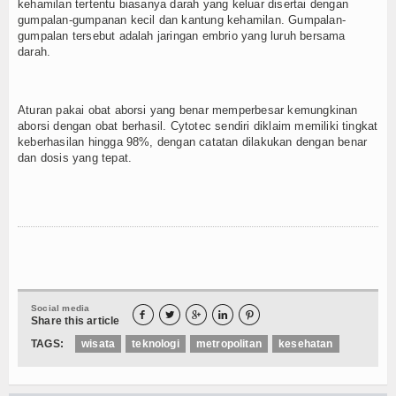
kehamilan tertentu biasanya darah yang keluar disertai dengan
gumpalan-gumpanan kecil dan kantung kehamilan. Gumpalan-
gumpalan tersebut adalah jaringan embrio yang luruh bersama
darah.
Aturan pakai obat aborsi yang benar memperbesar kemungkinan
aborsi dengan obat berhasil. Cytotec sendiri diklaim memiliki tingkat
keberhasilan hingga 98%, dengan catatan dilakukan dengan benar
dan dosis yang tepat.
Social media





Share this article
TAGS:
wisata
teknologi
metropolitan
kesehatan