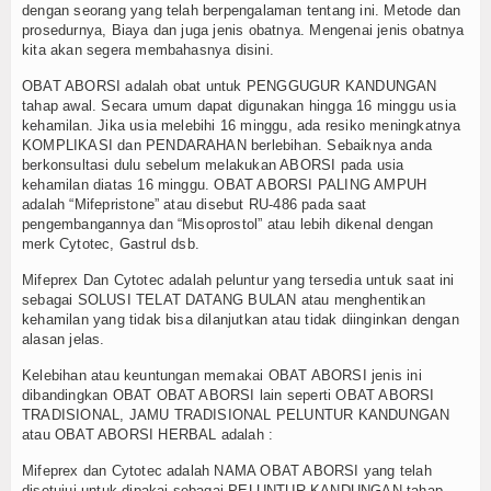
dengan seorang yang telah berpengalaman tentang ini. Metode dan
prosedurnya, Biaya dan juga jenis obatnya. Mengenai jenis obatnya
kita akan segera membahasnya disini.
OBAT ABORSI adalah obat untuk PENGGUGUR KANDUNGAN
tahap awal. Secara umum dapat digunakan hingga 16 minggu usia
kehamilan. Jika usia melebihi 16 minggu, ada resiko meningkatnya
KOMPLIKASI dan PENDARAHAN berlebihan. Sebaiknya anda
berkonsultasi dulu sebelum melakukan ABORSI pada usia
kehamilan diatas 16 minggu. OBAT ABORSI PALING AMPUH
adalah “Mifepristone” atau disebut RU-486 pada saat
pengembangannya dan “Misoprostol” atau lebih dikenal dengan
merk Cytotec, Gastrul dsb.
Mifeprex Dan Cytotec adalah peluntur yang tersedia untuk saat ini
sebagai SOLUSI TELAT DATANG BULAN atau menghentikan
kehamilan yang tidak bisa dilanjutkan atau tidak diinginkan dengan
alasan jelas.
Kelebihan atau keuntungan memakai OBAT ABORSI jenis ini
dibandingkan OBAT OBAT ABORSI lain seperti OBAT ABORSI
TRADISIONAL, JAMU TRADISIONAL PELUNTUR KANDUNGAN
atau OBAT ABORSI HERBAL adalah :
Mifeprex dan Cytotec adalah NAMA OBAT ABORSI yang telah
disetujui untuk dipakai sebagai PELUNTUR KANDUNGAN tahap