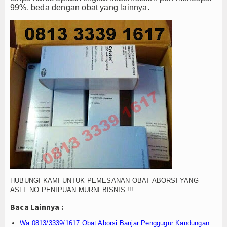
Agenda
99%. beda dengan obat yang lainnya.
HUBUNGI KAMI UNTUK PEMESANAN OBAT ABORSI YANG
ASLI. NO PENIPUAN MURNI BISNIS !!!
Baca Lainnya :
Wa 0813/3339/1617 Obat Aborsi Banjar Penggugur Kandungan