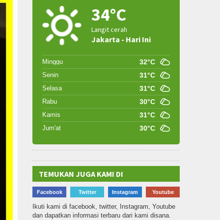
34°C
Langit cerah
Jakarta - Hari Ini
Minggu
32°C
Senin
31°C
Selasa
31°C
Rabu
30°C
Kamis
31°C
Jum'at
30°C
TEMUKAN JUGA KAMI DI
Facebook
Twitter
Instagram
Youtube
Ikuti kami di facebook, twitter, Instagram, Youtube
dan dapatkan informasi terbaru dari kami disana.