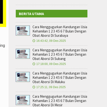
BERITA UTAMA
Cara Menggugurkan Kandungan Usia
Kehamilan 1 2 3 4 5 6 7 Bulan Dengan
Obat Aborsi Di Surabaya
16:43:42, 09 Des 2025
🕔
ing
Cara Menggugurkan Kandungan Usia
Kehamilan 1 2 3 4 5 6 7 Bulan Dengan
Obat Aborsi Di Subang
17:18:00, 09 Des 2025
🕔
Cara Menggugurkan Kandungan Usia
Kehamilan 1 2 3 4 5 6 7 Bulan Dengan
Obat Aborsi Di Maluku
17:25:11, 09 Des 2025
🕔
Cara Menggugurkan Kandungan Usia
Kehamilan 1 2 3 4 5 6 7 Bulan Dengan
Obat Aborsi Di Mesir