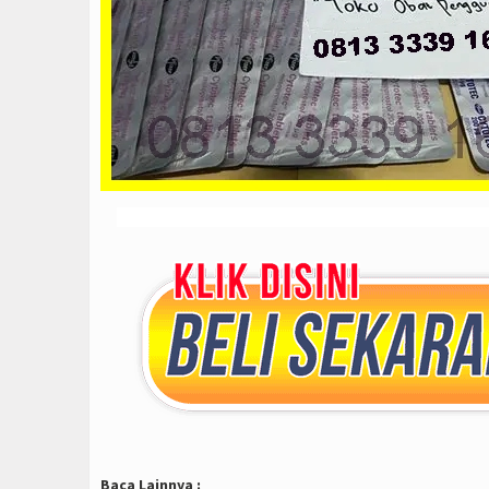
Baca Lainnya :