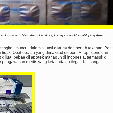
tek Grobogan? Memahami Legalitas, Bahaya, dan Alternatif yang Aman
eringkali muncul dalam situasi darurat dan penuh tekanan. Pent
tidak. Obat-obatan yang dimaksud (seperti Mifepristone dan
k dijual bebas di apotek
manapun di Indonesia, termasuk di
 pengawasan medis yang ketat adalah ilegal dan sangat