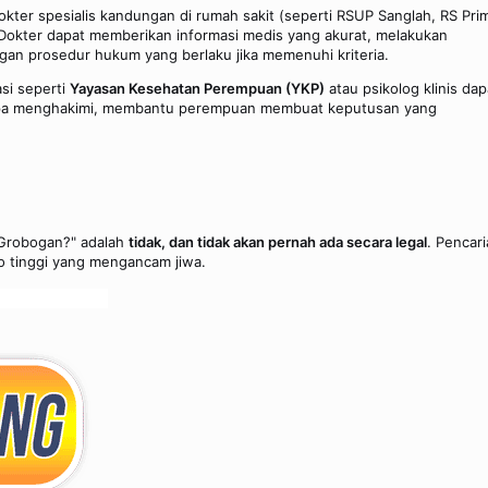
okter spesialis kandungan di rumah sakit (seperti RSUP Sanglah, RS Pri
k. Dokter dapat memberikan informasi medis yang akurat, melakukan
an prosedur hukum yang berlaku jika memenuhi kriteria.
asi seperti
Yayasan Kesehatan Perempuan (YKP)
atau psikolog klinis dap
npa menghakimi, membantu perempuan membuat keputusan yang
 Grobogan?" adalah
tidak, dan tidak akan pernah ada secara legal
. Pencar
iko tinggi yang mengancam jiwa.