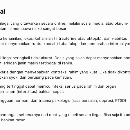
al
ilegal yang ditawarkan secara online, melalui sosial media, atau oknum-
an ini membawa risiko sangat besar:
kehamilan, lokasi kehamilan (intrauterine atau ektopik), dan viabilitas
at menyebabkan ruptur (pecah) tuba falopi dan pendarahan internal ya
al ilegal seringkali tidak akurat. Dosis yang salah dapat menyebabkan abo
jaringan janin masih tertinggal di rahim.
ekerja dengan menyebabkan kontraksi rahim yang kuat. Jika tidak dikontr
bkan syok, dan berujung pada kematian.
 yang tertinggal dapat memicu infeksi serius pada rahim dan organ
rmanen (infertilitas) bahkan sepsis.
angguan hormon, dan trauma psikologis (rasa bersalah, depresi, PTSD)
andungan sebenarnya dari obat yang dibeli secara ilegal. Bisa saja itu a
u bahkan racun.