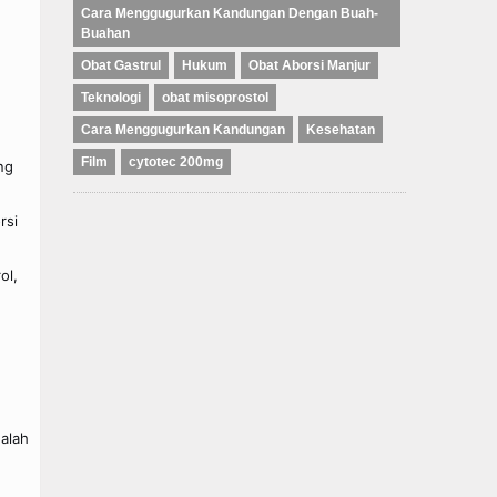
Cara Menggugurkan Kandungan Dengan Buah-
Buahan
Obat Gastrul
Hukum
Obat Aborsi Manjur
Teknologi
obat misoprostol
Cara Menggugurkan Kandungan
Kesehatan
Film
cytotec 200mg
ng
rsi
ol,
dalah