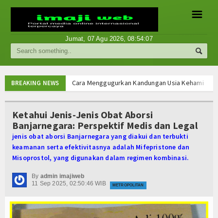
☰
Jumat, 07 Agu 2026,
08:54:07
Berita
Internasional
Cara Menggugurkan Kandungan Usia Kehamilan 1 2
BREAKING NEWS
Cara Menggugurkan Kandungan Usia Kehamilan 1 2
Nasional
Cara Menggugurkan Kandungan Usia Kehamilan 1 2
Ketahui Jenis-Jenis Obat Aborsi
Cara Menggugurkan Kandungan Usia Kehamilan 1 2
Banjarnegara: Perspektif Medis dan Legal
Ekonomi
Mencari Informasi Obat Aborsi Misoprostol di Ap
jenis obat aborsi Banjarnegara yang diakui dan terbukti
Mencari Informasi Obat Aborsi Misoprostol di Ap
Hukum
keamanan serta efektivitasnya adalah Mifepristone dan
Mencari Informasi Obat Aborsi Misoprostol Di Ap
Misoprostol, yang digunakan dalam regimen kombinasi.
Mencari Informasi Obat Aborsi Misoprostol Di A
Hiburan
Cara Menggugurkan Kandungan Usia Kehamilan 1 2
By
admin imajiweb
11 Sep 2025, 02:50:46 WIB
Sport
METROPOLITAN
Cara Menggugurkan Kandungan Usia Kehamilan 1 2
Cara Menggugurkan Kandungan Usia Kehamilan 1 2
Religi
Cara Menggugurkan Kandungan Usia Kehamilan 1 2