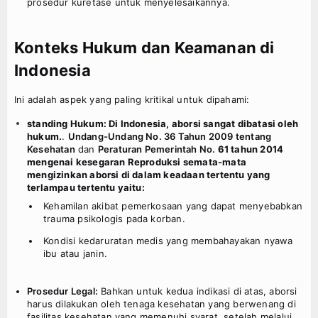
prosedur kuretase untuk menyelesaikannya.
Konteks Hukum dan Keamanan di
Indonesia
Ini adalah aspek yang paling kritikal untuk dipahami:
standing Hukum: Di Indonesia, aborsi sangat dibatasi oleh
hukum.
.
Undang-Undang No. 36 Tahun 2009 tentang
Kesehatan
dan
Peraturan Pemerintah No.
61 tahun 2014
mengenai kesegaran Reproduksi semata-mata
mengizinkan aborsi di dalam keadaan tertentu yang
terlampau tertentu yaitu:
Kehamilan akibat pemerkosaan yang dapat menyebabkan
trauma psikologis pada korban.
Kondisi kedaruratan medis yang membahayakan nyawa
ibu atau janin.
Prosedur Legal:
Bahkan untuk kedua indikasi di atas, aborsi
harus dilakukan oleh tenaga kesehatan yang berwenang di
fasilitas kesehatan yang memenuhi syarat, setelah melalui