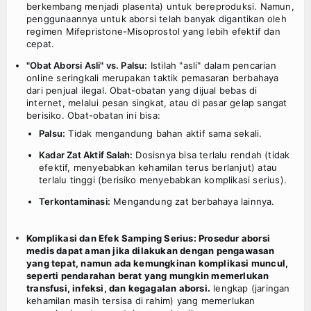
berkembang menjadi plasenta) untuk bereproduksi. Namun,
penggunaannya untuk aborsi telah banyak digantikan oleh
regimen Mifepristone-Misoprostol yang lebih efektif dan
cepat.
"Obat Aborsi Asli" vs. Palsu:
Istilah "asli" dalam pencarian
online seringkali merupakan taktik pemasaran berbahaya
dari penjual ilegal. Obat-obatan yang dijual bebas di
internet, melalui pesan singkat, atau di pasar gelap sangat
berisiko. Obat-obatan ini bisa:
Palsu:
Tidak mengandung bahan aktif sama sekali.
Kadar Zat Aktif Salah:
Dosisnya bisa terlalu rendah (tidak
efektif, menyebabkan kehamilan terus berlanjut) atau
terlalu tinggi (berisiko menyebabkan komplikasi serius).
Terkontaminasi:
Mengandung zat berbahaya lainnya.
Komplikasi dan Efek Samping Serius: Prosedur aborsi
medis dapat aman jika dilakukan dengan pengawasan
yang tepat, namun ada kemungkinan komplikasi muncul,
seperti pendarahan berat yang mungkin memerlukan
transfusi, infeksi, dan kegagalan aborsi.
lengkap (jaringan
kehamilan masih tersisa di rahim) yang memerlukan