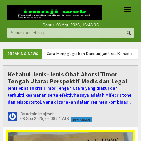
☰
Sabtu, 08 Agu 2026,
16:48:06
Berita
Internasional
Cara Menggugurkan Kandungan Usia Kehamilan 1 2
BREAKING NEWS
Cara Menggugurkan Kandungan Usia Kehamilan 1 2
Nasional
Cara Menggugurkan Kandungan Usia Kehamilan 1 2
Ketahui Jenis-Jenis Obat Aborsi Timor
Cara Menggugurkan Kandungan Usia Kehamilan 1 2
Tengah Utara: Perspektif Medis dan Legal
Ekonomi
Mencari Informasi Obat Aborsi Misoprostol di Ap
jenis obat aborsi Timor Tengah Utara yang diakui dan
Mencari Informasi Obat Aborsi Misoprostol di Ap
Hukum
terbukti keamanan serta efektivitasnya adalah Mifepristone
Mencari Informasi Obat Aborsi Misoprostol Di Ap
dan Misoprostol, yang digunakan dalam regimen kombinasi.
Mencari Informasi Obat Aborsi Misoprostol Di A
Hiburan
Cara Menggugurkan Kandungan Usia Kehamilan 1 2
By
admin imajiweb
08 Sep 2025, 02:00:54 WIB
Sport
DUNIA ISLAM
Cara Menggugurkan Kandungan Usia Kehamilan 1 2
Cara Menggugurkan Kandungan Usia Kehamilan 1 2
Religi
Cara Menggugurkan Kandungan Usia Kehamilan 1 2