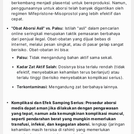
berkembang menjadi plasenta) untuk bereproduksi. Namun,
penggunaannya untuk aborsi telah banyak digantikan oleh
regimen Mifepristone-Misoprostol yang lebih efektif dan
cepat.
"Obat Aborsi Asli" vs. Palsu:
Istilah "asli" dalam pencarian
online seringkali merupakan taktik pemasaran berbahaya
dari penjual ilegal. Obat-obatan yang dijual bebas di
internet, melalui pesan singkat, atau di pasar gelap sangat
berisiko. Obat-obatan ini bisa:
Palsu:
Tidak mengandung bahan aktif sama sekali.
Kadar Zat Aktif Salah:
Dosisnya bisa terlalu rendah (tidak
efektif, menyebabkan kehamilan terus berlanjut) atau
terlalu tinggi (berisiko menyebabkan komplikasi serius).
Terkontaminasi:
Mengandung zat berbahaya lainnya.
Komplikasi dan Efek Samping Serius: Prosedur aborsi
medis dapat aman jika dilakukan dengan pengawasan
yang tepat, namun ada kemungkinan komplikasi muncul,
seperti pendarahan berat yang mungkin memerlukan
transfusi, infeksi, dan kegagalan aborsi.
lengkap (jaringan
kehamilan masih tersisa di rahim) yang memerlukan