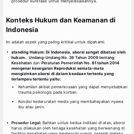
prosedur kuretase untuk menyelesaikannya.
Konteks Hukum dan Keamanan di
Indonesia
Ini adalah aspek yang paling kritikal untuk dipahami:
standing Hukum: Di Indonesia, aborsi sangat dibatasi oleh
hukum.
.
Undang-Undang No. 36 Tahun 2009 tentang
Kesehatan
dan
Peraturan Pemerintah No.
61 tahun 2014
mengenai kesegaran Reproduksi semata-mata
mengizinkan aborsi di dalam keadaan tertentu yang
terlampau tertentu yaitu:
Kehamilan akibat pemerkosaan yang dapat menyebabkan
trauma psikologis pada korban.
Kondisi kedaruratan medis yang membahayakan nyawa
ibu atau janin.
Prosedur Legal:
Bahkan untuk kedua indikasi di atas, aborsi
harus dilakukan oleh tenaga kesehatan yang berwenang di
fasilitas kesehatan yang memenuhi syarat, setelah melalui