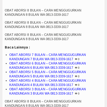
Dengan Obat Aborsi Di Maluku
Tokoh
 Dengan Obat Aborsi Di Subang
OBAT ABORSI 8 BULAN – CARA MENGGUGURKAN
 Dengan Obat Aborsi Di Surabaya
KANDUNGAN 8 BULAN WA 0813-3339-1617
Ceramah
ta, Hukum, dan Alternatif Aman
OBAT ABORSI 8 BULAN – CARA MENGGUGURKAN
akta, Hukum, dan Alternatif Aman
Hikmah
KANDUNGAN 8 BULAN WA 0813-3339-1617
 Fakta, Hukum, Dan Alternatif Aman
OBAT ABORSI 8 BULAN – CARA MENGGUGURKAN
Index Berita
ta, Hukum, Dan Alternatif Aman
KANDUNGAN 8 BULAN WA 0813-3339-1617
 Dengan Obat Aborsi Di Hongkong
Download
Baca Lainnya :
 Dengan Obat Aborsi Di Jepang
Dengan Obat Aborsi Di Mesir
OBAT ABORSI 7 BULAN – CARA MENGGUGURKAN
Dokumen A
KANDUNGAN 7 BULAN WA 0813-3339-1617
Dengan Obat Aborsi Di Maluku
0
OBAT ABORSI 6 BULAN – CARA MENGGUGURKAN
 Dengan Obat Aborsi Di Subang
Dokumen B
KANDUNGAN 6 BULAN WA 0813-3339-1617
0
 Dengan Obat Aborsi Di Surabaya
OBAT ABORSI 5 BULAN – CARA MENGGUGURKAN
KANDUNGAN 5 BULAN WA 0813-3339-1617
ta, Hukum, dan Alternatif Aman
Dokumen C
0
OBAT ABORSI 4 BULAN – CARA MENGGUGURKAN
akta, Hukum, dan Alternatif Aman
KANDUNGAN 4 BULAN WA 0813-3339-1617
0
Video
 Fakta, Hukum, Dan Alternatif Aman
OBAT ABORSI 3 BULAN – CARA MENGGUGURKAN
KANDUNGAN 3 BULAN WA 0813-3339-1617
ta, Hukum, Dan Alternatif Aman
0
Gallery
 Dengan Obat Aborsi Di Hongkong
OBAT ABORSI 8 BULAN – CARA MENGGUGURKAN
KANDUNGAN 8 BULAN WA 0813-3339-1617