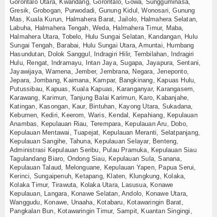
Gorontalo Utara, Kwandang, Gorontalo, Gowa, Sungguminasa,
Gresik, Grobogan, Purwodadi, Gunung Kidul, Wonosari, Gunung
Mas, Kuala Kurun, Halmahera Barat, Jailolo, Halmahera Selatan,
Labuha, Halmahera Tengah, Weda, Halmahera Timur, Maba,
Halmahera Utara, Tobelo, Hulu Sungai Selatan, Kandangan, Hulu
Sungai Tengah, Barabai, Hulu Sungai Utara, Amuntai, Humbang
Hasundutan, Dolok Sanggul, Indragiri Hilir, Tembilahan, Indragiri
Hulu, Rengat, Indramayu, Intan Jaya, Sugapa, Jayapura, Sentani,
Jayawijaya, Wamena, Jember, Jembrana, Negara, Jeneponto,
Jepara, Jombang, Kaimana, Kampar, Bangkinang, Kapuas Hulu,
Putussibau, Kapuas, Kuala Kapuas, Karanganyar, Karangasem,
Karawang, Karimun, Tanjung Balai Karimun, Karo, Kabanjahe,
Katingan, Kasongan, Kaur, Bintuhan, Kayong Utara, Sukadana,
Kebumen, Kediri, Keerom, Waris, Kendal, Kepahiang, Kepulauan
Anambas, Kepulauan Riau, Terempara, Kepulauan Aru, Dobo,
Kepulauan Mentawai, Tuapejat, Kepulauan Meranti, Selatpanjang,
Kepulauan Sangihe, Tahuna, Kepulauan Selayar, Benteng,
Administrasi Kepulauan Seribu, Pulau Pramuka, Kepulauan Siau
Tagulandang Biaro, Ondong Siau, Kepulauan Sula, Sanana,
Kepulauan Talaud, Melonguane, Kepulauan Yapen, Papua Serui,
Kerinci, Sungaipenuh, Ketapang, Klaten, Klungkung, Kolaka,
Kolaka Timur, Tirawuta, Kolaka Utara, Lasusua, Konawe
Kepulauan, Langara, Konawe Selatan, Andolo, Konawe Utara,
Wanggudu, Konawe, Unaaha, Kotabaru, Kotawaringin Barat,
Pangkalan Bun, Kotawaringin Timur, Sampit, Kuantan Singingi,