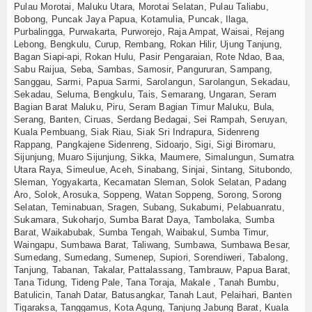
Pulau Morotai, Maluku Utara, Morotai Selatan, Pulau Taliabu,
Bobong, Puncak Jaya Papua, Kotamulia, Puncak, Ilaga,
Purbalingga, Purwakarta, Purworejo, Raja Ampat, Waisai, Rejang
Lebong, Bengkulu, Curup, Rembang, Rokan Hilir, Ujung Tanjung,
Bagan Siapi-api, Rokan Hulu, Pasir Pengaraian, Rote Ndao, Baa,
Sabu Raijua, Seba, Sambas, Samosir, Pangururan, Sampang,
Sanggau, Sarmi, Papua Sarmi, Sarolangun, Sarolangun, Sekadau,
Sekadau, Seluma, Bengkulu, Tais, Semarang, Ungaran, Seram
Bagian Barat Maluku, Piru, Seram Bagian Timur Maluku, Bula,
Serang, Banten, Ciruas, Serdang Bedagai, Sei Rampah, Seruyan,
Kuala Pembuang, Siak Riau, Siak Sri Indrapura, Sidenreng
Rappang, Pangkajene Sidenreng, Sidoarjo, Sigi, Sigi Biromaru,
Sijunjung, Muaro Sijunjung, Sikka, Maumere, Simalungun, Sumatra
Utara Raya, Simeulue, Aceh, Sinabang, Sinjai, Sintang, Situbondo,
Sleman, Yogyakarta, Kecamatan Sleman, Solok Selatan, Padang
Aro, Solok, Arosuka, Soppeng, Watan Soppeng, Sorong, Sorong
Selatan, Teminabuan, Sragen, Subang, Sukabumi, Pelabuanratu,
Sukamara, Sukoharjo, Sumba Barat Daya, Tambolaka, Sumba
Barat, Waikabubak, Sumba Tengah, Waibakul, Sumba Timur,
Waingapu, Sumbawa Barat, Taliwang, Sumbawa, Sumbawa Besar,
Sumedang, Sumedang, Sumenep, Supiori, Sorendiweri, Tabalong,
Tanjung, Tabanan, Takalar, Pattalassang, Tambrauw, Papua Barat,
Tana Tidung, Tideng Pale, Tana Toraja, Makale , Tanah Bumbu,
Batulicin, Tanah Datar, Batusangkar, Tanah Laut, Pelaihari, Banten
Tigaraksa, Tanggamus, Kota Agung, Tanjung Jabung Barat, Kuala