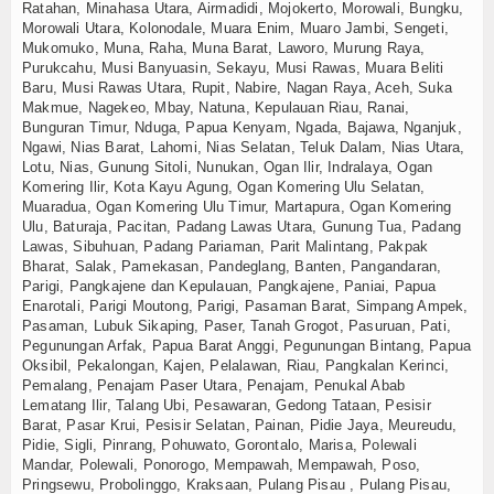
Ratahan, Minahasa Utara, Airmadidi, Mojokerto, Morowali, Bungku,
Morowali Utara, Kolonodale, Muara Enim, Muaro Jambi, Sengeti,
Mukomuko, Muna, Raha, Muna Barat, Laworo, Murung Raya,
Purukcahu, Musi Banyuasin, Sekayu, Musi Rawas, Muara Beliti
Baru, Musi Rawas Utara, Rupit, Nabire, Nagan Raya, Aceh, Suka
Makmue, Nagekeo, Mbay, Natuna, Kepulauan Riau, Ranai,
Bunguran Timur, Nduga, Papua Kenyam, Ngada, Bajawa, Nganjuk,
Ngawi, Nias Barat, Lahomi, Nias Selatan, Teluk Dalam, Nias Utara,
Lotu, Nias, Gunung Sitoli, Nunukan, Ogan Ilir, Indralaya, Ogan
Komering Ilir, Kota Kayu Agung, Ogan Komering Ulu Selatan,
Muaradua, Ogan Komering Ulu Timur, Martapura, Ogan Komering
Ulu, Baturaja, Pacitan, Padang Lawas Utara, Gunung Tua, Padang
Lawas, Sibuhuan, Padang Pariaman, Parit Malintang, Pakpak
Bharat, Salak, Pamekasan, Pandeglang, Banten, Pangandaran,
Parigi, Pangkajene dan Kepulauan, Pangkajene, Paniai, Papua
Enarotali, Parigi Moutong, Parigi, Pasaman Barat, Simpang Ampek,
Pasaman, Lubuk Sikaping, Paser, Tanah Grogot, Pasuruan, Pati,
Pegunungan Arfak, Papua Barat Anggi, Pegunungan Bintang, Papua
Oksibil, Pekalongan, Kajen, Pelalawan, Riau, Pangkalan Kerinci,
Pemalang, Penajam Paser Utara, Penajam, Penukal Abab
Lematang Ilir, Talang Ubi, Pesawaran, Gedong Tataan, Pesisir
Barat, Pasar Krui, Pesisir Selatan, Painan, Pidie Jaya, Meureudu,
Pidie, Sigli, Pinrang, Pohuwato, Gorontalo, Marisa, Polewali
Mandar, Polewali, Ponorogo, Mempawah, Mempawah, Poso,
Pringsewu, Probolinggo, Kraksaan, Pulang Pisau , Pulang Pisau,