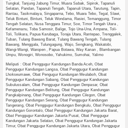
Tungkal, Tanjung Jabung Timur, Muara Sabak, Sipirok, Tapanuli
Selatan, Pandan, Tapanuli Tengah, Tapanuli Utara, Tarutung, Tapin,
Rantau, Tasikmalaya, Singaparna, Tebo, Muara Tebo, Tegal, Slawi,
Teluk Bintuni, Bintuni, Teluk Wondama, Rasiei, Temanggung, Timor
Tengah Selatan, Nusa Tenggara Timur, Soe, Timor Tengah Utara ,
Kefamenanu, Toba Samosir, Balige, Tojo Una-Una, Ampana, Toli-
Toli, Tolikara, Papua Karubaga, Toraja Utara, Rantepao, Trenggalek,
Tuban, Tulang Bawang Barat, Tulang Bawang Tengah, Tulang
Bawang, Menggala, Tulungagung, Wajo, Sengkang, Wakatobi,
Wangi-Wangi, Waropen , Papua Botawa, Way Kanan , Blambangan
Umpu, Wonogiri, Wonosobo, Yahukimo, Sumohai, Yalimo
Meliputi : Obat Penggugur Kandungan Banda Aceh, Obat
Penggugur Kandungan Langsa, Obat Penggugur Kandungan
Lhokseumawe, Obat Pengugur Kandungan Meulaboh, Obat
Penggugur Kandungan Sabang, Obat Penggugur Kandungan
Subulussalam, Obat Penggugur Kandungan Denpasar, Obat
Penggugur Kandungan Belitung, Obat Penggugur Kandungan
Pangkalpinang, Obat Penggugur Kandungan Cilegon, Obat
Penggugur Kandungan Serang, Obat Penggugur Kandungan
Tangerang, Obat Penggugur Kandungan Bengkulu, Obat Penggugur
Kandungan Gorontalo, Obat Penggugur Kandungan Jakarta Barat,
Obat Penggugur Kandungan Jakarta Pusat, Obat Penggugur
Kandungan Jakarta Selatan, Obat Penggugur Kandungan Jakarta
Timur, Obat Penggugur Kandungan Jakarta Utara, Obat Penggugur