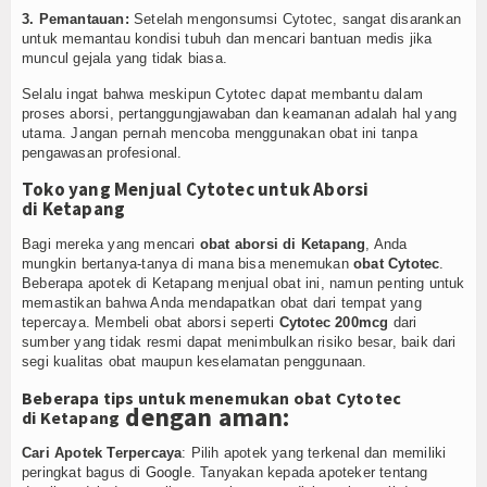
3. Pemantauan:
Setelah mengonsumsi Cytotec, sangat disarankan
untuk memantau kondisi tubuh dan mencari bantuan medis jika
muncul gejala yang tidak biasa.
Selalu ingat bahwa meskipun Cytotec dapat membantu dalam
proses aborsi, pertanggungjawaban dan keamanan adalah hal yang
utama. Jangan pernah mencoba menggunakan obat ini tanpa
pengawasan profesional.
Toko yang Menjual Cytotec untuk Aborsi
di Ketapang
Bagi mereka yang mencari
obat aborsi di Ketapang
, Anda
mungkin bertanya-tanya di mana bisa menemukan
obat Cytotec
.
Beberapa apotek di Ketapang menjual obat ini, namun penting untuk
memastikan bahwa Anda mendapatkan obat dari tempat yang
tepercaya. Membeli obat aborsi seperti
Cytotec 200mcg
dari
sumber yang tidak resmi dapat menimbulkan risiko besar, baik dari
segi kualitas obat maupun keselamatan penggunaan.
Beberapa tips untuk menemukan obat Cytotec
dengan aman:
di Ketapang
Cari Apotek Terpercaya
: Pilih apotek yang terkenal dan memiliki
peringkat bagus di
Google
. Tanyakan kepada apoteker tentang