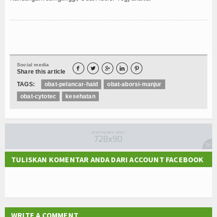
Social media





Share this article
TAGS:
obat-pelancar-haid
obat-aborsi-manjur
obat-cytotec
kesehatan
TULISKAN KOMENTAR ANDA DARI ACCOUNT FACEBOOK
WRITE A COMMENT