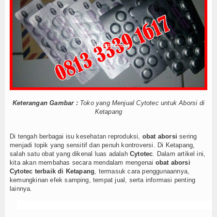
Cara Menggugurkan Kandungan Usia Kehamilan 1 2
Tokoh
Cara Menggugurkan Kandungan Usia Kehamilan 1 2
Mencari Informasi Obat Aborsi Misoprostol di Ap
Ceramah
Mencari Informasi Obat Aborsi Misoprostol di Ap
Mencari Informasi Obat Aborsi Misoprostol Di Ap
Hikmah
Mencari Informasi Obat Aborsi Misoprostol Di A
Index Berita
Cara Menggugurkan Kandungan Usia Kehamilan 1 2
Cara Menggugurkan Kandungan Usia Kehamilan 1 2
Download
Cara Menggugurkan Kandungan Usia Kehamilan 1 2
Keterangan Gambar :
Toko yang Menjual Cytotec untuk Aborsi di
Cara Menggugurkan Kandungan Usia Kehamilan 1 2
Ketapang
Dokumen A
Cara Menggugurkan Kandungan Usia Kehamilan 1 2
Cara Menggugurkan Kandungan Usia Kehamilan 1 2
Dokumen B
Di tengah berbagai isu kesehatan reproduksi,
obat aborsi
sering
Mencari Informasi Obat Aborsi Misoprostol di Ap
menjadi topik yang sensitif dan penuh kontroversi. Di Ketapang,
salah satu obat yang dikenal luas adalah
Cytotec
. Dalam artikel ini,
Dokumen C
Mencari Informasi Obat Aborsi Misoprostol di Ap
kita akan membahas secara mendalam mengenai
obat aborsi
Mencari Informasi Obat Aborsi Misoprostol Di Ap
Cytotec terbaik di Ketapang
, termasuk cara penggunaannya,
Video
Mencari Informasi Obat Aborsi Misoprostol Di A
kemungkinan efek samping, tempat jual, serta informasi penting
lainnya.
Cara Menggugurkan Kandungan Usia Kehamilan 1 2
Gallery
Cara Menggugurkan Kandungan Usia Kehamilan 1 2