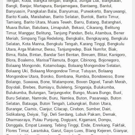
Tengah, Koba, Bangka tengah, Bangka, Sungai Liat, Bangkalan,
Bangli, Banjar, Martapura, Banjarnegara, Bantaeng, Bantul,
Banyuasin, Pangkalan Balai, Banyumas, Purwokerto, Banyuwangi,
Barito Kuala, Marabahan, Barito Selatan, Buntok, Barito Timur,
Tamiang, Barito Utara, Muara Teweh, Barru, Batang, Batanghari,
Muara Bulian, Batubara, Limapuluh, Bekasi, Cikarang, Belitung
Timur, Manggar, Belitung, Tanjung Pandan, Belu, Atambua, Bener
Meriah, Simpang Tiga Redelong, Bengkalis, Bengkayang, Bengkulu
Selatan, Kota Manna, Bengkulu Tengah, Karang Tinggi, Bengkulu
Utara, Arga Makmur, Berau, Tanjungredep, Biak Numfor, Biak,
Bima, Raba, Bintan, Bandar Seri Bentan, Bireuen, Blitar, Kanigoro,
Blora, Boalemo, Marisa/Tilamuta, Bogor, Cibinong, Bojonegoro,
Bolaang Mongondo, Kotamobagu, Bolaang Mongondow Selatan,
Bolaang Uki, Bolaang Mongondow Timur, Tutuyan, Bolaang
Mongondow Utara, Boroko, Bombana, Rumbia, Bondowoso, Bone
Bolango, Suwawa, Bone, Watampone, Boven Digoel, Tanah Merah,
Boyolali, Brebes, Bumiayu, Buleleng, Singaraja, Bulukumba,
Bulukumba, Bulungan, Tanjungselor, Bungo, Muara Bungo, Buol,
Buru Selatan, Namrole, Buru, Namlea, Buton, Pasarwajo, Buton
Selatan, Batauga, Buton Tengah, Labungkari, Buton Utara,
Burangar, Ciamis, Cianjur, Cilacap, Cirebon, Sumber, Dairi,
Sidikalang, Deiyai, Tigi, Deli Serdang, Lubuk Pakam, Demak,
Dharmasraya, Pulau Punjung, Dogiyani, Kigamani, Dompu,
Donggala, Empat Lawang, Tebing Tinggi, Ende, Enrekang, Fakfak,
Flores Timur, Larantuka, Garut, Gayo Lues, Blang Kejeren, Gianyar,