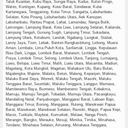
Taluk Kuantan, Kubu Raya, Sungai Raya, Kudus, Kulon Progo,
Wates, Kuningan, Kupang, Kutai Barat, Sendawar, Kutai
Kartanegara, Tenggarong, Kutai Timur, Sangatta, Labuhanbatu
Selatan, Kota Pinang, Labuhanbatu Utara, Aek Kanopan,
Labuhanbatu, Rantau Prapat, Lahat, Lamandau, Nanga Bulik,
Lamongan, Lampung Barat, Kota Liwa, Lampung Selatan, Kalianda,
Lampung Tengah, Gunung Sugih, Lampung Timur, Sukadana,
Lampung Utara, Kotabumi, Landak, Ngabang, Langkat, Stabat,
Lanny Jaya, Tiom, Lebak, Banten Rangkasbitung, Lebong, Muara
Aman, Lembata, Lima Puluh Kota, Sarilamak, Lingga, Kepulauan
Riau Daik, Lingga, Lombok Barat, Mataram, Lombok Tengah,
Praya, Lombok Timur, Selong, Lombok Utara, Tanjung, Lumajang,
Luwu, Belopa, Luwu Timur, Malili, Luwu Utara, Masamba, Madiun,
Magelang, Kota Mungkid, Magetan, Mahakam Ulu, Batu Bulan,
Majalengka, Majene, Malaka, Betun, Malang, Kepanjen, Malinau,
Maluku Barat Daya, Wonreli, Maluku Tengah, Masohi, Maluku
Tenggara Barat, Saumlaki, Maluku Tenggara, Langgur, Mamasa,
Mamberamo Raya, Burmeso, Mamberamo Tengah, Kobakma,
Mamuju, Mamuju Tengah, Tobadak, Mamuju Utara, Pasangkayu,
Mandailing Natal, Panyabungan, Manggarai Barat, Labuan Bajo,
Manggarai Timur, Borong, Manggarai, Ruteng, Manokwari Papua
Barat, Manokwari, Manokwari Selatan, Ransiki, Mappi, Papua Kepi,
Maros, Turikale, Maybrat, Kumurkek, Melawi, Nanga Pinoh,
Merangin, Bangko, Merauke, Mesuji, Mimika, Timika, Minahasa,
Tondano, Minahasa Selatan, Amurang, Minahasa Tenggara,