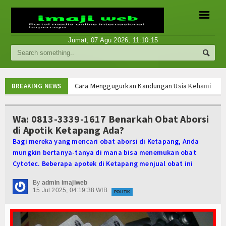
☰
Jumat, 07 Agu 2026,
11:10:16
Berita
Internasional
Cara Menggugurkan Kandungan Usia Kehamilan 1 2
BREAKING NEWS
Cara Menggugurkan Kandungan Usia Kehamilan 1 2
Nasional
Cara Menggugurkan Kandungan Usia Kehamilan 1 2
Wa: 0813-3339-1617 Benarkah Obat Aborsi
Cara Menggugurkan Kandungan Usia Kehamilan 1 2
di Apotik Ketapang Ada?
Ekonomi
Mencari Informasi Obat Aborsi Misoprostol di Ap
Bagi mereka yang mencari obat aborsi di Ketapang, Anda
Mencari Informasi Obat Aborsi Misoprostol di Ap
Hukum
mungkin bertanya-tanya di mana bisa menemukan obat
Mencari Informasi Obat Aborsi Misoprostol Di Ap
Cytotec. Beberapa apotek di Ketapang menjual obat ini
Mencari Informasi Obat Aborsi Misoprostol Di A
Hiburan
Cara Menggugurkan Kandungan Usia Kehamilan 1 2
By
admin imajiweb
15 Jul 2025, 04:19:38 WIB
Sport
POLITIK
Cara Menggugurkan Kandungan Usia Kehamilan 1 2
Cara Menggugurkan Kandungan Usia Kehamilan 1 2
Religi
Cara Menggugurkan Kandungan Usia Kehamilan 1 2