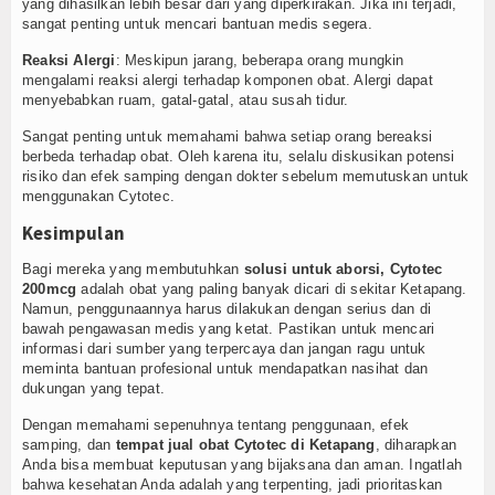
yang dihasilkan lebih besar dari yang diperkirakan. Jika ini terjadi,
sangat penting untuk mencari bantuan medis segera.
Reaksi Alergi
: Meskipun jarang, beberapa orang mungkin
mengalami reaksi alergi terhadap komponen obat. Alergi dapat
menyebabkan ruam, gatal-gatal, atau susah tidur.
Sangat penting untuk memahami bahwa setiap orang bereaksi
berbeda terhadap obat. Oleh karena itu, selalu diskusikan potensi
risiko dan efek samping dengan dokter sebelum memutuskan untuk
menggunakan Cytotec.
Kesimpulan
Bagi mereka yang membutuhkan
solusi untuk aborsi, Cytotec
200mcg
adalah obat yang paling banyak dicari di sekitar Ketapang.
Namun, penggunaannya harus dilakukan dengan serius dan di
bawah pengawasan medis yang ketat. Pastikan untuk mencari
informasi dari sumber yang terpercaya dan jangan ragu untuk
meminta bantuan profesional untuk mendapatkan nasihat dan
dukungan yang tepat.
Dengan memahami sepenuhnya tentang penggunaan, efek
samping, dan
tempat jual obat Cytotec di Ketapang
, diharapkan
Anda bisa membuat keputusan yang bijaksana dan aman. Ingatlah
bahwa kesehatan Anda adalah yang terpenting, jadi prioritaskan