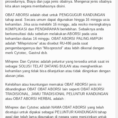
prosedurnya, Biaya dan juga jenis obatnya. Mengenai jenis obatnya
kita akan segera membahasnya disini.
OBAT ABORSI adalah obat untuk PENGGUGUR KANDUNGAN
tahap awal. Secara umum dapat digunakan hingga 16 minggu usia
kehamilan. Jika usia melebihi 16 minggu, ada resiko meningkatnya
KOMPLIKASI dan PENDARAHAN berlebihan. Sebaiknya anda
berkonsultasi dulu sebelum melakukan ABORSI pada usia
kehamilan diatas 16 minggu. OBAT ABORSI PALING AMPUH
adalah “Mifepristone” atau disebut RU-486 pada saat
pengembangannya dan “Misoprostol” atau lebih dikenal dengan
merk Cytotec, Gastrul dsb.
Mifeprex Dan Cytotec adalah peluntur yang tersedia untuk saat ini
sebagai SOLUSI TELAT DATANG BULAN atau menghentikan
kehamilan yang tidak bisa dilanjutkan atau tidak diinginkan dengan
alasan jelas.
Kelebihan atau keuntungan memakai OBAT ABORSI jenis ini
dibandingkan OBAT OBAT ABORSI lain seperti OBAT ABORSI
TRADISIONAL, JAMU TRADISIONAL PELUNTUR KANDUNGAN
atau OBAT ABORSI HERBAL adalah :
Mifeprex dan Cytotec adalah NAMA OBAT ABORSI yang telah
disetujui untuk dipakai sebagai PELUNTUR KANDUNGAN tahap
awal dan telah lama digunakan di negara yang menizinkan untuk