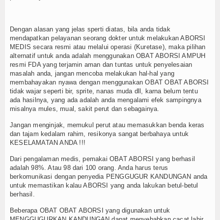
Dengan alasan yang jelas sperti diatas, bila anda tidak
mendapatkan pelayanan seorang dokter untuk melakukan ABORSI
MEDIS secara resmi atau melalui operasi (Kuretase), maka pilihan
alternatif untuk anda adalah menggunakan OBAT ABORSI AMPUH
resmi FDA yang terjamin aman dan tuntas untuk penyelesaian
masalah anda, jangan mencoba melakukan hal-hal yang
membahayakan nyawa dengan menggunakan OBAT OBAT ABORSI
tidak wajar seperti bir, sprite, nanas muda dll, karna belum tentu
ada hasilnya, yang ada adalah anda mengalami efek sampingnya
misalnya mules, mual, sakit perut dan sebagainya.
Jangan menginjak, memukul perut atau memasukkan benda keras
dan tajam kedalam rahim, resikonya sangat berbahaya untuk
KESELAMATAN ANDA !!!
Dari pengalaman medis, pemakai OBAT ABORSI yang berhasil
adalah 98%. Atau 98 dari 100 orang. Anda harus terus
berkomunikasi dengan penyedia PENGGUGUR KANDUNGAN anda
untuk memastikan kalau ABORSI yang anda lakukan betul-betul
berhasil.
Beberapa OBAT OBAT ABORSI yang digunakan untuk
MENGGUGURKAN KANDUNGAN dapat menyebabkan cacat lahir