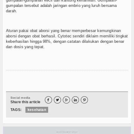
gumpalan-gumpanan kecil dan kantung kehamilan. Gumpalan-
gumpalan tersebut adalah jaringan embrio yang luruh bersama
darah.
Aturan pakai obat aborsi yang benar memperbesar kemungkinan
aborsi dengan obat berhasil. Cytotec sendiri diklaim memiliki tingkat
keberhasilan hingga 98%, dengan catatan dilakukan dengan benar
dan dosis yang tepat.
Social media





Share this article
TAGS:
kesehatan