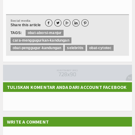
Social media





Share this article
TAGS:
obat-aborsi-manjur
cara-menggugurkan-kandungan
obat-penggugur-kandungan
selebritis
obat-cytotec
TULISKAN KOMENTAR ANDA DARI ACCOUNT FACEBOOK
WRITE A COMMENT