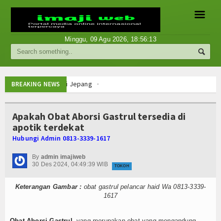
☰
Minggu, 09 Agu 2026,
18:56:13
Berita
Internasional
n Obat Aborsi Di Jepang
BREAKING NEWS
n Obat Aborsi Di Mesir
Nasional
n Obat Aborsi Di Maluku
Apakah Obat Aborsi Gastrul tersedia di
n Obat Aborsi Di Subang
apotik terdekat
Ekonomi
n Obat Aborsi Di Surabaya
Hubungi Admin 0813-3339-1617
kum, dan Alternatif Aman
Hukum
Hukum, dan Alternatif Aman
By
admin imajiweb
30 Des 2024, 04:49:39 WIB
, Hukum, Dan Alternatif Aman
Hiburan
TOKOH
ukum, Dan Alternatif Aman
Keterangan Gambar :
obat gastrul pelancar haid Wa 0813-3339-
Sport
an Obat Aborsi Di Hongkong
1617
n Obat Aborsi Di Jepang
Religi
n Obat Aborsi Di Mesir
Obat Aborsi Gastrul
, yang merupakan obat yang mengandung