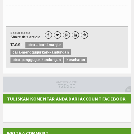
Agenda
Social media





Share this article
TAGS:
obat-aborsi-manjur
cara-menggugurkan-kandungan
obat-penggugur-kandungan
kesehatan
TULISKAN KOMENTAR ANDA DARI ACCOUNT FACEBOOK
WRITE A COMMENT