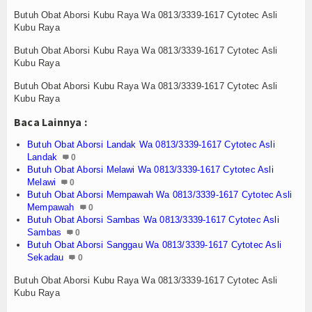
Cara Menggugurkan Kandungan Usia Kehamilan 1 2
Tokoh
Butuh Obat Aborsi Kubu Raya Wa 0813/3339-1617 Cytotec Asli
Cara Menggugurkan Kandungan Usia Kehamilan 1 2
Kubu Raya
Mencari Informasi Obat Aborsi Misoprostol di Ap
Ceramah
Butuh Obat Aborsi Kubu Raya Wa 0813/3339-1617 Cytotec Asli
Mencari Informasi Obat Aborsi Misoprostol di Ap
Kubu Raya
Mencari Informasi Obat Aborsi Misoprostol Di Ap
Hikmah
Butuh Obat Aborsi Kubu Raya Wa 0813/3339-1617 Cytotec Asli
Mencari Informasi Obat Aborsi Misoprostol Di A
Kubu Raya
Index Berita
Cara Menggugurkan Kandungan Usia Kehamilan 1 2
Baca Lainnya :
Cara Menggugurkan Kandungan Usia Kehamilan 1 2
Download
Cara Menggugurkan Kandungan Usia Kehamilan 1 2
Butuh Obat Aborsi Landak Wa 0813/3339-1617 Cytotec Asli
Cara Menggugurkan Kandungan Usia Kehamilan 1 2
Landak
0
Dokumen A
Butuh Obat Aborsi Melawi Wa 0813/3339-1617 Cytotec Asli
Cara Menggugurkan Kandungan Usia Kehamilan 1 2
Melawi
0
Cara Menggugurkan Kandungan Usia Kehamilan 1 2
Dokumen B
Butuh Obat Aborsi Mempawah Wa 0813/3339-1617 Cytotec Asli
Mencari Informasi Obat Aborsi Misoprostol di Ap
Mempawah
0
Butuh Obat Aborsi Sambas Wa 0813/3339-1617 Cytotec Asli
Dokumen C
Mencari Informasi Obat Aborsi Misoprostol di Ap
Sambas
0
Mencari Informasi Obat Aborsi Misoprostol Di Ap
Butuh Obat Aborsi Sanggau Wa 0813/3339-1617 Cytotec Asli
Video
Mencari Informasi Obat Aborsi Misoprostol Di A
Sekadau
0
Cara Menggugurkan Kandungan Usia Kehamilan 1 2
Butuh Obat Aborsi Kubu Raya Wa 0813/3339-1617 Cytotec Asli
Gallery
Cara Menggugurkan Kandungan Usia Kehamilan 1 2
Kubu Raya