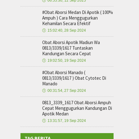
🕔
06:55:30, 12 Sep 2025
#Obat Aborsi Medan Di Apotik ( 100%
Ampuh ) Cara Menggugurkan
Kehamilan Secara Efektif
🕔
15:02:40, 28 Sep 2024
Obat Aborsi Apotik Madiun Wa
0813/3339/1617 Tuntaskan
Kandungan Secara Cepat
🕔
19:02:50, 19 Sep 2024
#Obat Aborsi Manado (
0813/3339/1617 ) Obat Cytotec Di
Manado
🕔
00:31:54, 27 Sep 2024
0813_3339_1617 Obat Aborsi Ampuh
Cepat Menggugurkan Kandungan Di
Apotik Medan
🕔
13:31:57, 19 Sep 2024
TAG BERITA