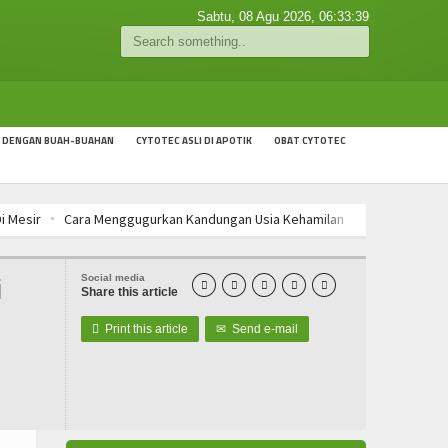
Sabtu, 08 Agu 2026,
06:33:39
 DENGAN BUAH-BUAHAN
CYTOTEC ASLI DI APOTIK
OBAT CYTOTEC
kan Kandungan Usia Kehamilan 1 2 3 4 5 6 7 Bulan Dengan Obat Aborsi Di M
nformasi Obat Aborsi Misoprostol di Apotek Wakatobi: Fakta, Hukum, dan Al
ggugurkan Kandungan Usia Kehamilan 1 2 3 4 5 6 7 Bulan Dengan Obat Abor
i
Social media





urkan Kandungan Usia Kehamilan 1 2 3 4 5 6 7 Bulan Dengan Obat Aborsi Di
Share this article
ri Informasi Obat Aborsi Misoprostol Di Apotek Konawe: Fakta, Hukum, Dan

Print this article
✉
Send e-mail
kan Kandungan Usia Kehamilan 1 2 3 4 5 6 7 Bulan Dengan Obat Aborsi Di M
nformasi Obat Aborsi Misoprostol di Apotek Wakatobi: Fakta, Hukum, dan Al