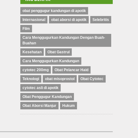
obat penggugur kandungan di apotik
Internasional
obat aborsi di apotik
Selebritis
Film
Cara Menggugurkan Kandungan Dengan Buah-
Buahan
Kesehatan
Obat Gastrul
Cara Menggugurkan Kandungan
cytotec 200mg
Obat Pelancar Haid
Teknologi
obat misoprostol
Obat Cytotec
cytotec asli di apotik
Obat Penggugur Kandungan
Obat Aborsi Manjur
Hukum