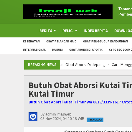
Tentan
Pember
BERITA
RELIGI
INDEX BERITA
DOWNLO
KESEHATAN
OBAT PELANCAR HAID
OBAT PENGGUGUR KANDUNGAN
INTERNASIONAL
HUKUM
OBAT ABORSI DI APOTIK
CYTOTEC 200M
ulan Dengan Obat Aborsi Di Jepang
Cara Menggugurkan Kandungan Usia Ke
BREAKING NEWS
ulan Dengan Obat Aborsi Di Surabaya
Mencari Informasi Obat Aborsi Mis
: Fakta, Hukum, Dan Alternatif Aman
Cara Menggugurkan Kandungan Usia 
Butuh Obat Aborsi Kutai Ti
ulan Dengan Obat Aborsi Di Maluku
Cara Menggugurkan Kandungan Usia Ke
Kutai Timur
i: Fakta, Hukum, dan Alternatif Aman
Mencari Informasi Obat Aborsi Mis
ulan Dengan Obat Aborsi Di Jepang
Cara Menggugurkan Kandungan Usia Ke
Butuh Obat Aborsi Kutai Timur Wa 0813/3339-1617 Cytot
ulan Dengan Obat Aborsi Di Surabaya
Mencari Informasi Obat Aborsi Mis
: Fakta, Hukum, Dan Alternatif Aman
Cara Menggugurkan Kandungan Usia 
By
admin imajiweb
08 Nov 2024, 04:10:18 WIB
TEKNOLOGI