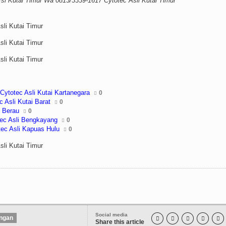
si Kutai Timur Wa 0813/3339-1617 Cytotec Asli Kutai Timur
li Kutai Timur
li Kutai Timur
li Kutai Timur
Cytotec Asli Kutai Kartanegara
0
 Asli Kutai Barat
0
i Berau
0
ec Asli Bengkayang
0
ec Asli Kapuas Hulu
0
li Kutai Timur
Social media
ngan





Share this article