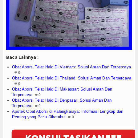
Baca Lainnya :
Obat Aborsi Telat Haid Di Vietnam: Solusi Aman Dan Terpercaya
0
Obat Aborsi Telat Haid Di Thailand: Solusi Aman Dan Terpercaya
0
Obat Aborsi Telat Haid Di Makassar: Solusi Aman Dan
Terpercaya
0
Obat Aborsi Telat Haid Di Denpasar: Solusi Aman Dan
Terpercaya
0
Apotek Obat Aborsi di Palangkaraya: Informasi Lengkap dan
Penting yang Perlu Diketahui
0