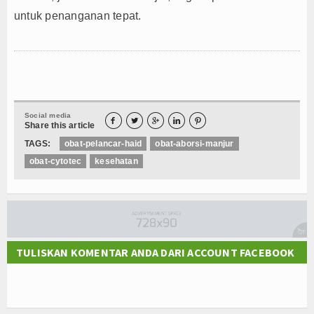
untuk penanganan tepat.
Social media





Share this article
TAGS:
obat-pelancar-haid
obat-aborsi-manjur
obat-cytotec
kesehatan
TULISKAN KOMENTAR ANDA DARI ACCOUNT FACEBOOK