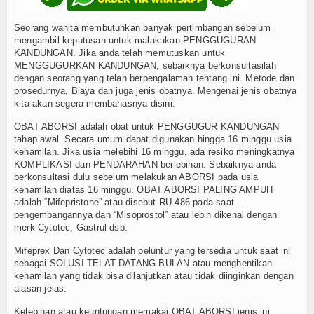
Seorang wanita membutuhkan banyak pertimbangan sebelum
mengambil keputusan untuk malakukan PENGGUGURAN
KANDUNGAN. Jika anda telah memutuskan untuk
MENGGUGURKAN KANDUNGAN, sebaiknya berkonsultasilah
dengan seorang yang telah berpengalaman tentang ini. Metode dan
prosedurnya, Biaya dan juga jenis obatnya. Mengenai jenis obatnya
kita akan segera membahasnya disini.
OBAT ABORSI adalah obat untuk PENGGUGUR KANDUNGAN
tahap awal. Secara umum dapat digunakan hingga 16 minggu usia
kehamilan. Jika usia melebihi 16 minggu, ada resiko meningkatnya
KOMPLIKASI dan PENDARAHAN berlebihan. Sebaiknya anda
berkonsultasi dulu sebelum melakukan ABORSI pada usia
kehamilan diatas 16 minggu. OBAT ABORSI PALING AMPUH
adalah “Mifepristone” atau disebut RU-486 pada saat
pengembangannya dan “Misoprostol” atau lebih dikenal dengan
merk Cytotec, Gastrul dsb.
Mifeprex Dan Cytotec adalah peluntur yang tersedia untuk saat ini
sebagai SOLUSI TELAT DATANG BULAN atau menghentikan
kehamilan yang tidak bisa dilanjutkan atau tidak diinginkan dengan
alasan jelas.
Kelebihan atau keuntungan memakai OBAT ABORSI jenis ini