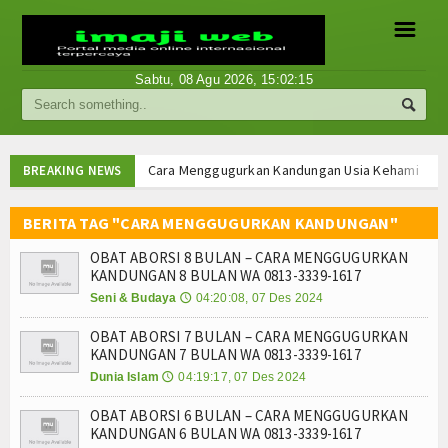
☰
Sabtu, 08 Agu 2026,
15:02:15
Berita
Internasional
Cara Menggugurkan Kandungan Usia Kehamilan 1 2
BREAKING NEWS
Cara Menggugurkan Kandungan Usia Kehamilan 1 2
Nasional
Cara Menggugurkan Kandungan Usia Kehamilan 1 2
BERITA TAG "CARA MENGGUGURKAN KANDUNGAN"
Cara Menggugurkan Kandungan Usia Kehamilan 1 2
Ekonomi
OBAT ABORSI 8 BULAN – CARA MENGGUGURKAN
Mencari Informasi Obat Aborsi Misoprostol di Ap
KANDUNGAN 8 BULAN WA 0813-3339-1617
Mencari Informasi Obat Aborsi Misoprostol di Ap
Hukum
Seni & Budaya
04:20:08, 07 Des 2024
🕔
Mencari Informasi Obat Aborsi Misoprostol Di Ap
OBAT ABORSI 7 BULAN – CARA MENGGUGURKAN
Mencari Informasi Obat Aborsi Misoprostol Di A
Hiburan
KANDUNGAN 7 BULAN WA 0813-3339-1617
Cara Menggugurkan Kandungan Usia Kehamilan 1 2
Dunia Islam
04:19:17, 07 Des 2024
🕔
Sport
Cara Menggugurkan Kandungan Usia Kehamilan 1 2
Cara Menggugurkan Kandungan Usia Kehamilan 1 2
OBAT ABORSI 6 BULAN – CARA MENGGUGURKAN
Religi
KANDUNGAN 6 BULAN WA 0813-3339-1617
Cara Menggugurkan Kandungan Usia Kehamilan 1 2