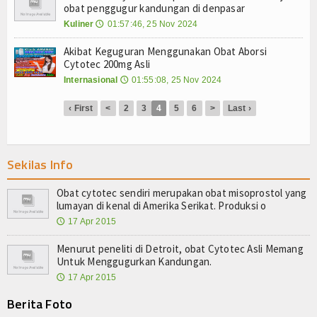
Agenda
obat penggugur kandungan di denpasar
Kuliner
01:57:46, 25 Nov 2024
🕔
Akibat Keguguran Menggunakan Obat Aborsi
Cytotec 200mg Asli
Internasional
01:55:08, 25 Nov 2024
🕔
‹ First
<
2
3
4
5
6
>
Last ›
Sekilas Info
Obat cytotec sendiri merupakan obat misoprostol yang
lumayan di kenal di Amerika Serikat. Produksi o
17 Apr 2015
🕔
Menurut peneliti di Detroit, obat Cytotec Asli Memang
Untuk Menggugurkan Kandungan.
17 Apr 2015
🕔
Berita Foto