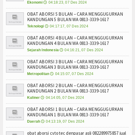
Ekonomi
Cara Menggugurkan Kandungan Usia Kehamilan 1 2
04:18:23, 07 Des 2024
🕔
Tokoh
Cara Menggugurkan Kandungan Usia Kehamilan 1 2
OBAT ABORSI 5 BULAN – CARA MENGGUGURKAN
Mencari Informasi Obat Aborsi Misoprostol di Ap
Ceramah
KANDUNGAN 5 BULAN WA 0813-3339-1617
Mencari Informasi Obat Aborsi Misoprostol di Ap
Teknologi
04:17:17, 07 Des 2024
🕔
Mencari Informasi Obat Aborsi Misoprostol Di Ap
Hikmah
OBAT ABORSI 4 BULAN – CARA MENGGUGURKAN
Mencari Informasi Obat Aborsi Misoprostol Di A
KANDUNGAN 4 BULAN WA 0813-3339-1617
Index Berita
Cara Menggugurkan Kandungan Usia Kehamilan 1 2
Sejarah Indonesia
04:16:21, 07 Des 2024
🕔
Cara Menggugurkan Kandungan Usia Kehamilan 1 2
Download
Cara Menggugurkan Kandungan Usia Kehamilan 1 2
OBAT ABORSI 3 BULAN – CARA MENGGUGURKAN
KANDUNGAN 3 BULAN WA 0813-3339-1617
Cara Menggugurkan Kandungan Usia Kehamilan 1 2
Dokumen A
Metropolitan
04:15:07, 07 Des 2024
🕔
Cara Menggugurkan Kandungan Usia Kehamilan 1 2
Cara Menggugurkan Kandungan Usia Kehamilan 1 2
Dokumen B
OBAT ABORSI 2 BULAN – CARA MENGGUGURKAN
Mencari Informasi Obat Aborsi Misoprostol di Ap
KANDUNGAN 2 BULAN WA 0813-3339-1617
Dokumen C
Mencari Informasi Obat Aborsi Misoprostol di Ap
Kuliner
04:14:05, 07 Des 2024
🕔
Mencari Informasi Obat Aborsi Misoprostol Di Ap
OBAT ABORSI 1 BULAN – CARA MENGGUGURKAN
Video
Mencari Informasi Obat Aborsi Misoprostol Di A
KANDUNGAN 1 BULAN WA 0813-3339-1617
Cara Menggugurkan Kandungan Usia Kehamilan 1 2
Daerah
04:13:19, 07 Des 2024
🕔
Gallery
Cara Menggugurkan Kandungan Usia Kehamilan 1 2
obat aborsi cytotec denpasar asli 082289975857 jual