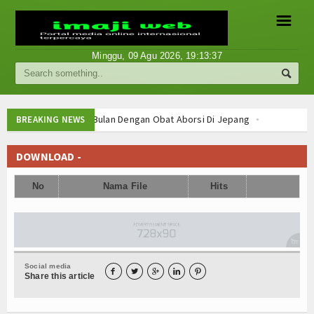
☰
Minggu, 09 Agu 2026,
19:13:37
Berita
Internasional
an 1 2 3 4 5 6 7 Bulan Dengan Obat Aborsi Di Jepang
BREAKING NEWS
n 1 2 3 4 5 6 7 Bulan Dengan Obat Aborsi Di Mesir
Nasional
an 1 2 3 4 5 6 7 Bulan Dengan Obat Aborsi Di Maluku
DOWNLOAD -
an 1 2 3 4 5 6 7 Bulan Dengan Obat Aborsi Di Subang
Ekonomi
an 1 2 3 4 5 6 7 Bulan Dengan Obat Aborsi Di Surabaya
No
Nama File
Hits
 di Apotek Baubau: Fakta, Hukum, dan Alternatif Aman
Hukum
 di Apotek Wakatobi: Fakta, Hukum, dan Alternatif Aman
 Di Apotek Muna Barat: Fakta, Hukum, Dan Alternatif Aman
Hiburan
l Di Apotek Konawe: Fakta, Hukum, Dan Alternatif Aman
Sport
Social media
an 1 2 3 4 5 6 7 Bulan Dengan Obat Aborsi Di Hongkong





Share this article
an 1 2 3 4 5 6 7 Bulan Dengan Obat Aborsi Di Jepang
Religi
n 1 2 3 4 5 6 7 Bulan Dengan Obat Aborsi Di Mesir